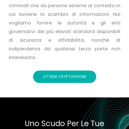
criminali che da persone esterne al contesto in
cui avviene lo scambio di informazioni. Noi
vogliamo fornire le autorità e gli enti
governativi dei più elevati standard disponibili
di sicurezza e affidabilità, nonché di
indipendenza da qualsiasi terza parte non
interessata.
OTTIENI CRYPTOPHONE
Uno Scudo Per Le Tue