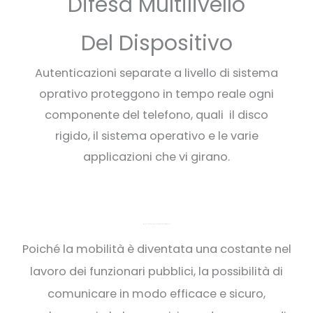
Difesa Multilivello
Del Dispositivo
Autenticazioni separate a livello di sistema
oprativo proteggono in tempo reale ogni
componente del telefono, quali il disco
rigido, il sistema operativo e le varie
applicazioni che vi girano.
COMUNICAZIONI SICURE PER NOI E I GOVERNI
Poiché la mobilità è diventata una costante nel
lavoro dei funzionari pubblici, la possibilità di
comunicare in modo efficace e sicuro,