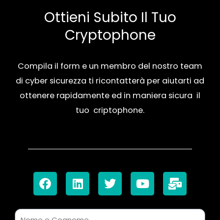
Ottieni Subito Il Tuo
Cryptophone
Compila il form e un membro del nostro team
di cyber sicurezza ti ricontatterà per aiutarti ad
ottenere rapidamente ed in maniera sicura il
tuo criptophone.
F
L
T
Y
M
a
i
w
o
a
c
n
i
u
i
e
k
t
t
l
b
e
t
u
-
N