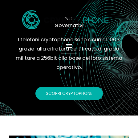
Vai
MENU
al
Enti
contenuto
PRINCIPALE
Governativi
I telefoni cryptophone sono sicuri al 100%
grazie alla cifratura certificata di grado
militare a 256bit alla base del loro sistema
operativo.
SCOPRI CRYPTOPHONE