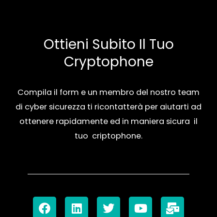
Ottieni Subito Il Tuo
Cryptophone
Compila il form e un membro del nostro team
di cyber sicurezza ti ricontatterà per aiutarti ad
ottenere rapidamente ed in maniera sicura il
tuo criptophone.
F
L
T
Y
M
a
i
w
o
a
c
n
i
u
i