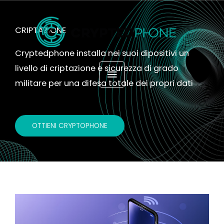
Vai
MENU
al
CRIPTAZIONE
contenuto
PRINCIPALE
Cryptedphone installa nei suoi dipositivi un
livello di criptazione e sicurezza di grado
militare per una difesa totale dei propri dati
OTTIENI CRYPTOPHONE